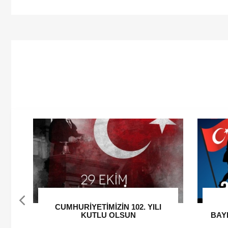
30 AĞUSTOS ZAFER
BAYRAMİMİZİN 103. YIL DÖNÜMÜ
HA
KUTLU OLSUN