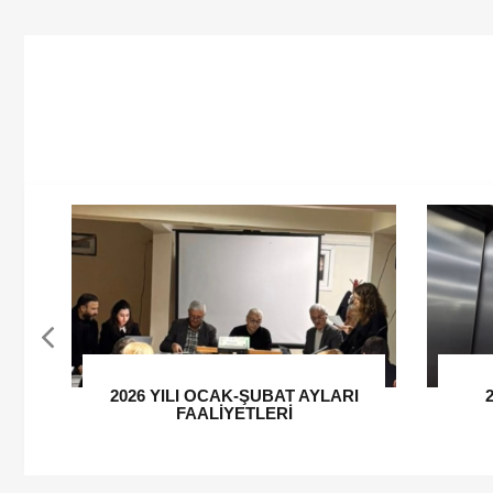
I
2025 EKİM -KASIM AYLARI
2025
FAALİYET RAPORU