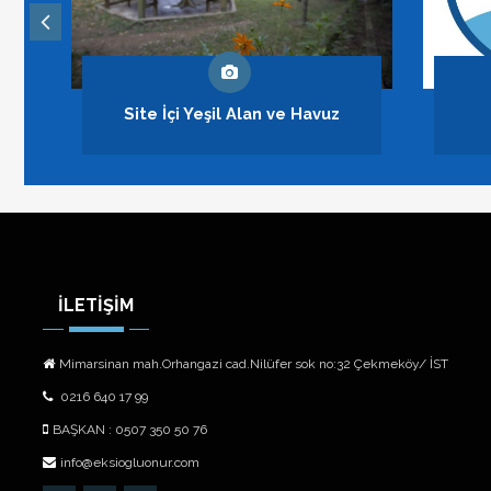
I
Covid vücudmuzu nasıl etkiliyor
Ekşioğlu sitesi
S
İLETİŞİM
Mimarsinan mah.Orhangazi cad.Nilüfer sok no:32 Çekmeköy/ İST
0216 640 17 99
BAŞKAN : 0507 350 50 76
info@eksiogluonur.com