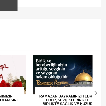
ZI TEBRİK
Büyük Önder Gazi Mustafa Kemal
RİNİZLE
Atatürk'ü, Saygı ve Özlemle
VE HUZUR
anıyoruz.