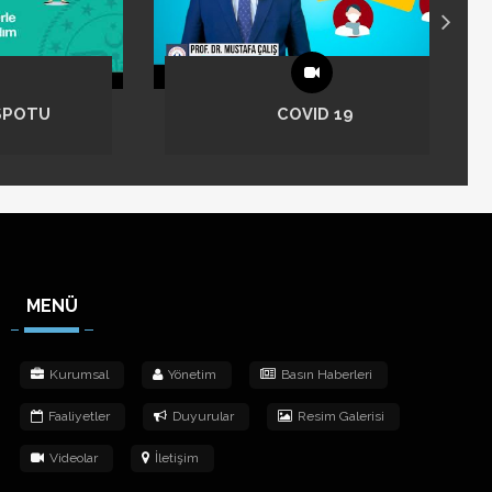
ve Havuz
9
2024 GENEL KURUL KARARI
Ekşioğlu sitesi
GEREGİ SİTE BLOK KANAL
ÇALIŞMALARI
MENÜ
Kurumsal
Yönetim
Basın Haberleri
Faaliyetler
Duyurular
Resim Galerisi
Videolar
İletişim