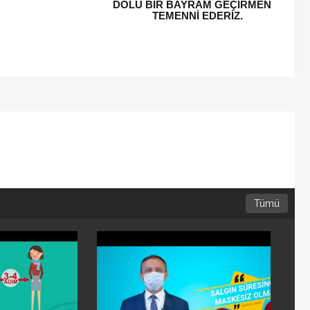
EÇİRMENİZİ
RİZ.
Tümü