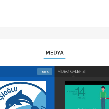
DOLU BİR BAYRAM G
TEMENNİ EDE
MEDYA
VİDEO GALERİSİ
Tümü