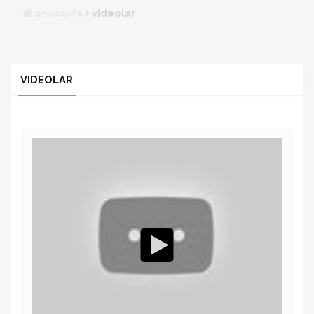
anasayfa
videolar
VIDEOLAR