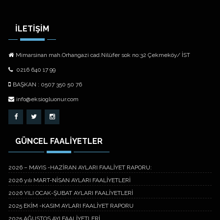
İLETİŞİM
Mimarsinan mah.Orhangazi cad.Nilüfer sok no:32 Çekmeköy/ İST
0216 640 17 99
BAŞKAN : 0507 350 50 76
info@eksiogluonur.com
GÜNCEL FAALİYETLER
2026 – MAYIS -HAZİRAN AYLARI FAALİYET RAPORU:
2026 yılı MART-NİSAN AYLARI FAALİYETLERİ
2026 YILI OCAK-ŞUBAT AYLARI FAALİYETLERİ
2025 EKİM -KASIM AYLARI FAALİYET RAPORU
2025 AĞUSTOS AYI FAALİYETLERİ