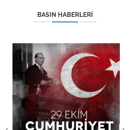
BASIN HABERLERİ
30 AĞUSTOS ZAFER BAYRAMİMİZİN 103. YIL
DÖNÜMÜ KUTLU OLSUN