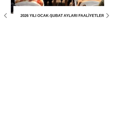
2025 EKİM -KASIM AYLARI FAALİYET RAPORU