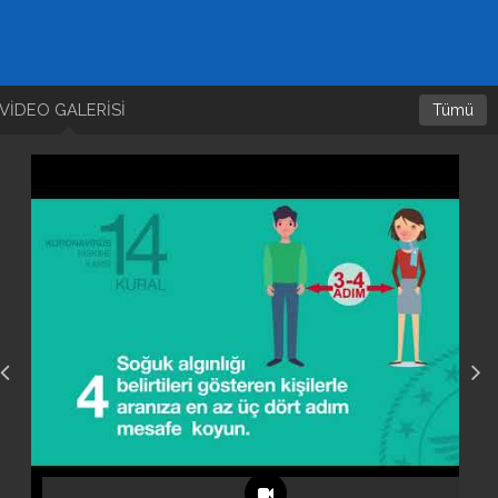
Ekşioğlu sitesi
VİDEO GALERİSİ
Tümü