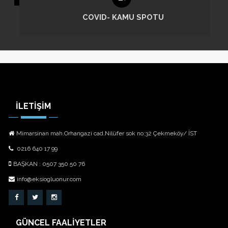
COVID 19
İLETİŞİM
Mimarsinan mah.Orhangazi cad.Nilüfer sok no:32 Çekmeköy/ İST
0216 640 17 99
BAŞKAN : 0507 350 50 76
info@eksiogluonur.com
GÜNCEL FAALİYETLER