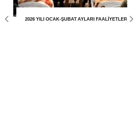
2025 EKİM -KASIM AYLARI FAALİYET RAPORU