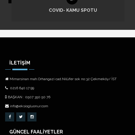
COVID 19
İLETİŞİM
Mimarsinan mah.Orhangazi cad.Nilüfer sok no:32 Çekmeköy/ İST
0216 640 17 99
BAŞKAN : 0507 350 50 76
info@eksiogluonur.com
GÜNCEL FAALİYETLER