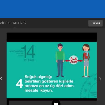
Ekşioğlu sitesi
VİDEO GALERİSİ
Tümü