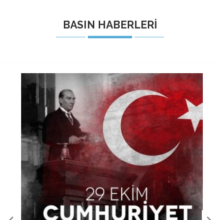
BASIN HABERLERİ
30 AĞUSTOS ZAFER BAYRAMİMİZİN 103. YIL
DÖNÜMÜ KUTLU OLSUN